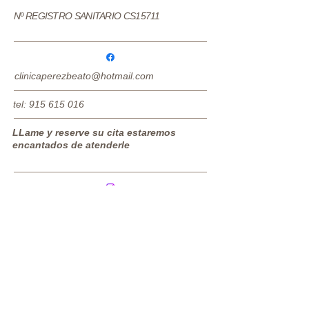
Nº REGISTRO SANITARIO CS15711
clinicaperezbeato@hotmail.com
tel:
915 615 016
LLame y reserve su cita estaremos
encantados de atenderle
En Instagram
Síguenos
En Facebook