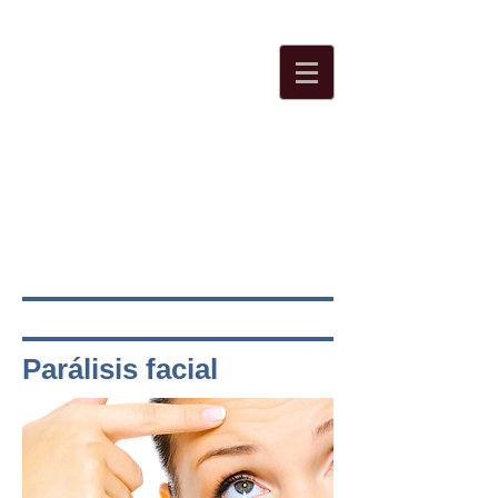
Reserve su cita:
915 615 016
Parálisis facial