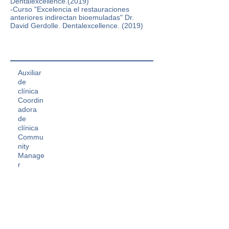
Dentalexcellence.(2019)
-Curso "Excelencia el restauraciones
anteriores indirectan bioemuladas" Dr.
David Gerdolle. Dentalexcellence. (2019)
Auxiliar
de
clínica
Coordin
adora
de
clínica
Commu
nity
Manage
r
Azucena García Fuentes
Técnico Auxiliar de Clínica