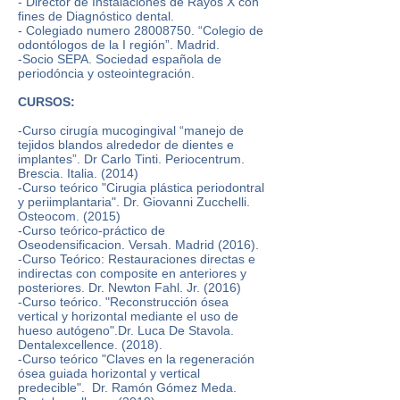
- Director de Instalaciones de Rayos X con
fines de Diagnóstico dental.
- Colegiado numero 28008750. “Colegio de
odontólogos de la I región”. Madrid.
-Socio SEPA. Sociedad española de
periodóncia y osteointegración.
CURSOS:
-Curso cirugía mucogingival “manejo de
tejidos blandos alrededor de dientes e
implantes”. Dr Carlo Tinti. Periocentrum.
Brescia. Italia. (2014)
-Curso teórico "Cirugia plástica periodontral
y periimplantaria". Dr. Giovanni Zucchelli.
Osteocom. (2015)
-Curso teórico-práctico de
Oseodensificacion. Versah. Madrid (2016).
-Curso Teórico: Restauraciones directas e
indirectas con composite en anteriores y
posteriores. Dr. Newton Fahl. Jr. (2016)
-Curso teórico. "Reconstrucción ósea
vertical y horizontal mediante el uso de
hueso autógeno".Dr. Luca De Stavola.
Dentalexcellence. (2018).
-Curso teórico "Claves en la regeneración
ósea guiada horizontal y vertical
predecible". Dr. Ramón Gómez Meda.